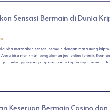
kan Sensasi Bermain di Dunia Kr
er
da bisa merasakan sensasi bermain dengan mata uang kripto
Anda bisa menikmati pengalaman judi online terbaik. Keuntun
ungan pelanggan yang siap membantu kapan saja. Bermain di
kan Keseruan Bermain Casino da