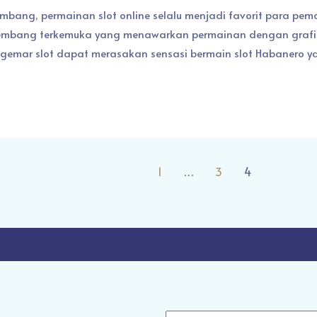
embang, permainan slot online selalu menjadi favorit para pe
gembang terkemuka yang menawarkan permainan dengan grafis 
nggemar slot dapat merasakan sensasi bermain slot Habanero 
1
…
3
4