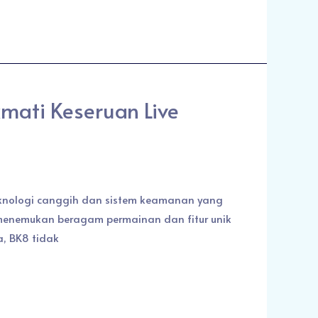
mati Keseruan Live
knologi canggih dan sistem keamanan yang
enemukan beragam permainan dan fitur unik
, BK8 tidak