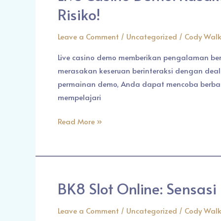
Casino
Risiko!
Demo:
Rasakan
Leave a Comment
/
Uncategorized
/
Cody Walk
Keseruan
Live casino demo memberikan pengalaman ber
Bermain
merasakan keseruan berinteraksi dengan de
Casino
permainan demo, Anda dapat mencoba berbaga
dan
mempelajari
Menang
Besar
Read More »
Tanpa
Risiko!
BK8 Slot Online: Sensas
BK8
Slot
Leave a Comment
/
Uncategorized
/
Cody Walk
Online: