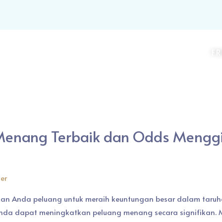
Attorneys
Practice Areas
Recruiting
Contact
Blog
F
 Menang Terbaik dan Odds Mengg
er
kan Anda peluang untuk meraih keuntungan besar dalam taru
Anda dapat meningkatkan peluang menang secara signifikan