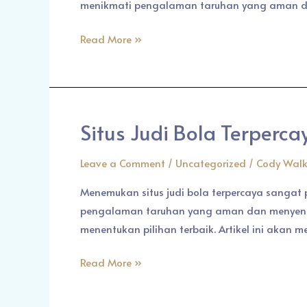
menikmati pengalaman taruhan yang aman dan
Odds
Menggiurkan
Read More »
dalam
Taruhan
Sepak
Bola
Situs Judi Bola Terperc
Situs
Judi
Leave a Comment
/
Uncategorized
/
Cody Walk
Bola
Terpercaya:
Menemukan situs judi bola terpercaya sangat
Pilihan
pengalaman taruhan yang aman dan menyenang
Utama
menentukan pilihan terbaik. Artikel ini aka
untuk
Penggemar
Read More »
Taruhan
yang