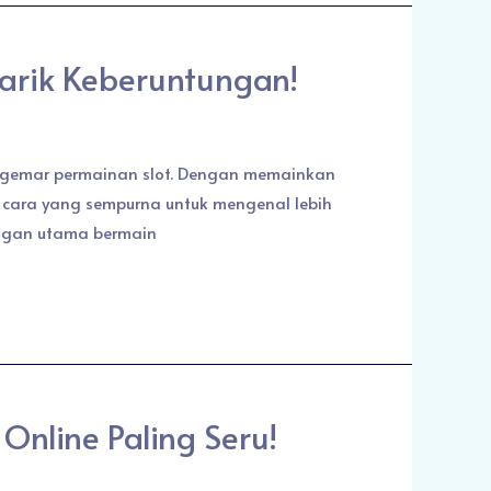
arik Keberuntungan!
gemar permainan slot. Dengan memainkan
h cara yang sempurna untuk mengenal lebih
ungan utama bermain
Online Paling Seru!