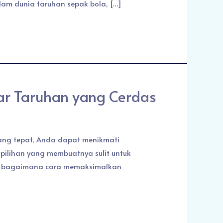
am dunia taruhan sepak bola, […]
mar Taruhan yang Cerdas
yang tepat, Anda dapat menikmati
pilihan yang membuatnya sulit untuk
dan bagaimana cara memaksimalkan