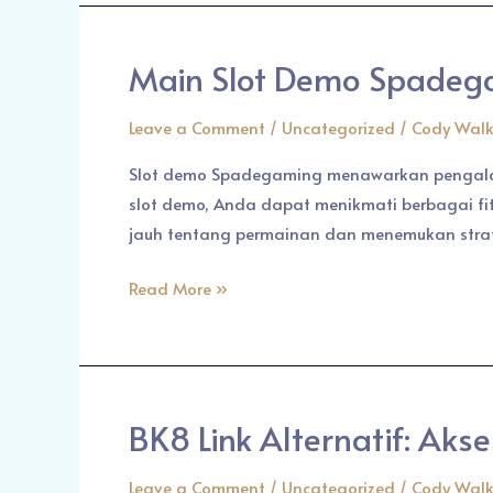
Cerdas
Main Slot Demo Spadega
Main
Slot
Leave a Comment
/
Uncategorized
/
Cody Walk
Demo
Spadegaming:
Slot demo Spadegaming menawarkan pengala
Gratis
slot demo, Anda dapat menikmati berbagai fit
dan
jauh tentang permainan dan menemukan strat
Seru
untuk
Read More »
Menarik
Keberuntungan!
BK8 Link Alternatif: Aks
BK8
Link
Leave a Comment
/
Uncategorized
/
Cody Walk
Alternatif: