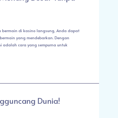
n bermain di kasino langsung, Anda dapat
n bermain yang mendebarkan. Dengan
ni adalah cara yang sempurna untuk
ngguncang Dunia!