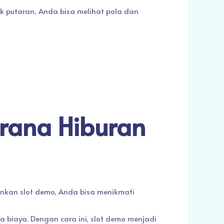
 putaran, Anda bisa melihat pola dan
rana Hiburan
kan slot demo, Anda bisa menikmati
biaya. Dengan cara ini, slot demo menjadi