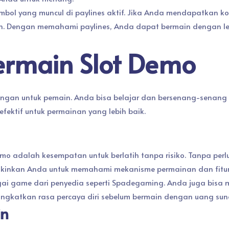
mbol yang muncul di paylines aktif. Jika Anda mendapatkan k
. Dengan memahami paylines, Anda dapat bermain dengan le
ermain Slot Demo
gan untuk pemain. Anda bisa belajar dan bersenang-senang ta
ektif untuk permainan yang lebih baik.
mo adalah kesempatan untuk berlatih tanpa risiko. Tanpa per
ngkinkan Anda untuk memahami mekanisme permainan dan fitur-
ai game dari penyedia seperti Spadegaming. Anda juga bisa
ningkatkan rasa percaya diri sebelum bermain dengan uang su
in