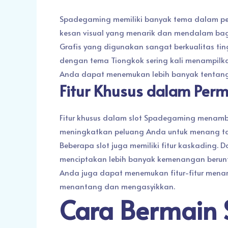
Spadegaming memiliki banyak tema dalam per
kesan visual yang menarik dan mendalam bag
Grafis yang digunakan sangat berkualitas ting
dengan tema Tiongkok sering kali menampilk
Anda dapat menemukan lebih banyak tentang 
Fitur Khusus dalam Per
Fitur khusus dalam slot Spadegaming menamba
meningkatkan peluang Anda untuk menang ta
Beberapa slot juga memiliki fitur kaskading. 
menciptakan lebih banyak kemenangan berun
Anda juga dapat menemukan fitur-fitur menar
menantang dan mengasyikkan.
Cara Bermain