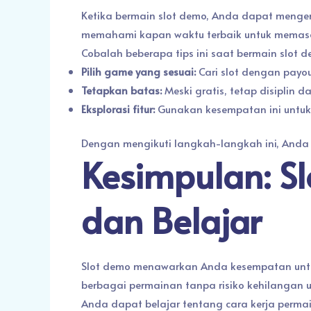
Ketika bermain slot demo, Anda dapat menge
memahami kapan waktu terbaik untuk memas
Cobalah beberapa tips ini saat bermain slot d
Pilih game yang sesuai:
Cari slot dengan payou
Tetapkan batas:
Meski gratis, tetap disiplin d
Eksplorasi fitur:
Gunakan kesempatan ini untuk 
Dengan mengikuti langkah-langkah ini, Anda a
Kesimpulan: S
dan Belajar
Slot demo menawarkan Anda kesempatan untu
berbagai permainan tanpa risiko kehilangan 
Anda dapat belajar tentang cara kerja perma