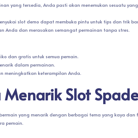
inan yang tersedia, Anda pasti akan menemukan sesuatu yang
ukai slot demo dapat membuka pintu untuk tips dan trik baru.
an Anda dan merasakan semangat permainan tanpa stres.
ko dan gratis untuk semua pemain.
enarik dalam permainan.
an meningkatkan keterampilan Anda.
a Menarik Slot Spa
main yang menarik dengan berbagai tema yang kaya dan fitu
ra pemain.