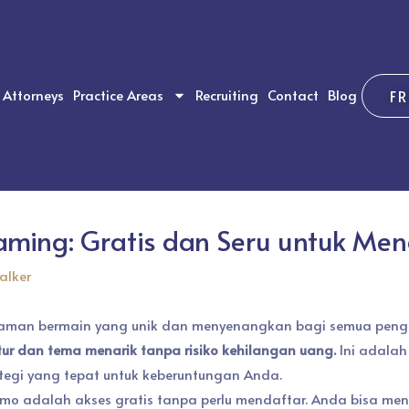
Attorneys
Practice Areas
Recruiting
Contact
Blog
F
ming: Gratis dan Seru untuk Men
alker
an bermain yang unik dan menyenangkan bagi semua pengg
ur dan tema menarik tanpa risiko kehilangan uang.
Ini adalah
egi yang tepat untuk keberuntungan Anda.
mo adalah akses gratis tanpa perlu mendaftar. Anda bisa men