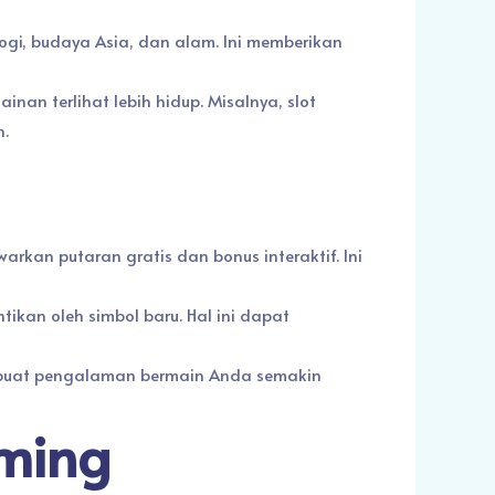
gi, budaya Asia, dan alam. Ini memberikan
nan terlihat lebih hidup. Misalnya, slot
n.
kan putaran gratis dan bonus interaktif. Ini
ikan oleh simbol baru. Hal ini dapat
membuat pengalaman bermain Anda semakin
ming