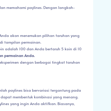
 dan memahami paylines. Dengan langkah-
 Anda akan menemukan pilihan taruhan yang
di tampilan permainan.
koin adalah 100 dan Anda bertaruh 5 koin di 10
ran permainan Anda.
reksperimen dengan berbagai tingkat taruhan
lah paylines bisa bervariasi tergantung pada
l dapat membentuk kombinasi yang menang.
lines yang ingin Anda aktifkan. Biasanya,