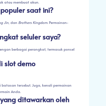
ak atau membuat akun.
opuler saat ini?
g Jin
, dan
Brothers Kingdom
. Permainan-
gkat seluler saya?
dengan berbagai perangkat, termasuk ponsel
i slot demo
batasan tersebut. Juga, kenali permainan
ermain Anda.
 yang ditawarkan oleh