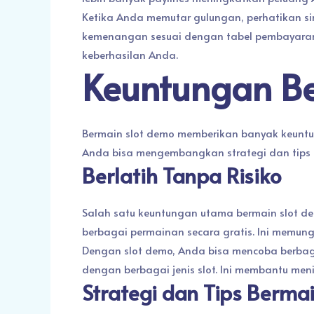
Ketika Anda memutar gulungan, perhatikan si
kemenangan sesuai dengan tabel pembayaran
keberhasilan Anda.
Keuntungan B
Bermain slot demo memberikan banyak keuntun
Anda bisa mengembangkan strategi dan tips ef
Berlatih Tanpa Risiko
Salah satu keuntungan utama bermain slot de
berbagai permainan secara gratis. Ini memu
Dengan slot demo, Anda bisa mencoba berbag
dengan berbagai jenis slot. Ini membantu me
Strategi dan Tips Berma