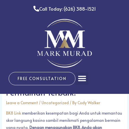
Skip
Call Today: (626) 388-1521
to
content
Post
navigation
BK8 Link: Pantau Live Score
Menu
FREE CONSULTATION
Casino dan Rasakan Kualitas
Permainan Terbaik!
Leave a Comment
/
Uncategorized
/ By
Cody Walker
BK8 Link
memberikan kesempatan bagi Anda untuk memantau
skor langsung kasino sambil menikmati pengalaman bermain
yang nyata.
Dengan menggunakan BK8, Anda akan