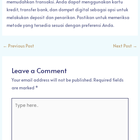
memudahkan transaksi. Anda dapat menggunakan kartu
kredit, transfer bank, dan dompet digital sebagai opsi untuk
melakukan deposit dan penarikan. Pastikan untuk memeriksa
metode yang tersedia sesuai dengan preferensi Anda.
←
Previous Post
Next Post
→
Leave a Comment
Your email address will not be published.
Required fields
are marked
*
Type
here..