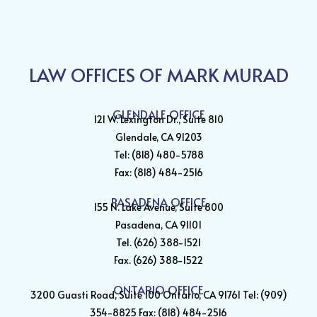
LAW OFFICES OF MARK MURAD
GLENDALE OFFICE
121 W. Lexington Dr., Suite 810
Glendale, CA 91203
Tel: (818) 480-5788
Fax: (818) 484-2516
PASADENA OFFICE
155 N. Lake Avenue, Suite 800
Pasadena, CA 91101
Tel. (626) 388-1521
Fax. (626) 388-1522
ONTARIO OFFICE
3200 Guasti Road, Suite 100 Ontario, CA 91761 Tel: (909)
354-8825 Fax: (818) 484-2516