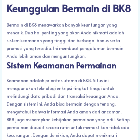
Keunggulan Bermain di BK8
Bermain di BK8 menawarkan banyak keuntungan yang
menarik. Dua hal penting yang akan Anda nikmati adalah
sistem keamanan yang tinggi dan berbagai bonus serta
promosi yang tersedia. Ini membuat pengalaman bermain
Anda lebih aman dan menguntungkan.
Sistem Keamanan Permainan
Keamanan adalah prioritas utama di BK8. Situs ini
menggunakan teknologi enkripsi tingkat tinggi untuk
melindungi data pribadi dan transaksi keuangan Anda.
Dengan sistem ini, Anda bisa bermain dengan tenang,
mengetahui bahwa informasi Anda aman dari ancaman.
BK8 juga menerapkan kebijakan permainan yang adil. Setiap
permainan diaudit secara rutin untuk memastikan tidak ada
kecurangan. Dengan demikian, Anda dapat menikmati