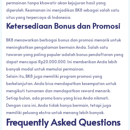
permainan tanpa khawatir akan kejujuran hasil yang
diperoleh. Keamanan ini menjadikan BK8 sebagai salah satu
situs yang terpercaya di Indonesia.
Ketersediaan Bonus dan Promosi
BK8 menawarkan berbagai bonus dan promosi menarik untuk
meningkatkan pengalaman bermain Anda. Salah satu
tawaran yang paling populer adalah bonus pendaftaran yang
dapat mencapai Rp20.000.000. Ini memberikan Anda lebih
banyak modal untuk memulai permainan.
Selain itu, BK8 juga memiliki program promosi yang
berkelanjutan. Anda bisa mendapatkan kesempatan untuk
mengikuti turnamen dan mendapatkan reward menarik.
Setiap bulan, ada promo baru yang bisa Anda nikmati.
Dengan cara ini, Anda tidak hanya bermain, tetapi juga
memiliki peluang ekstra untuk menang lebih banyak.
Frequently Asked Questions