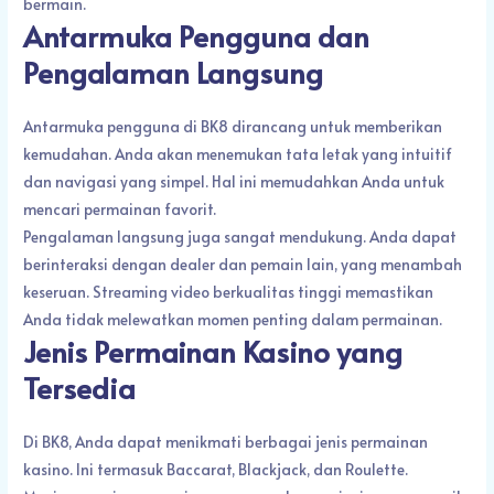
bermain.
Antarmuka Pengguna dan
Pengalaman Langsung
Antarmuka pengguna di BK8 dirancang untuk memberikan
kemudahan. Anda akan menemukan tata letak yang intuitif
dan navigasi yang simpel. Hal ini memudahkan Anda untuk
mencari permainan favorit.
Pengalaman langsung juga sangat mendukung. Anda dapat
berinteraksi dengan dealer dan pemain lain, yang menambah
keseruan. Streaming video berkualitas tinggi memastikan
Anda tidak melewatkan momen penting dalam permainan.
Jenis Permainan Kasino yang
Tersedia
Di BK8, Anda dapat menikmati berbagai jenis permainan
kasino. Ini termasuk Baccarat, Blackjack, dan Roulette.