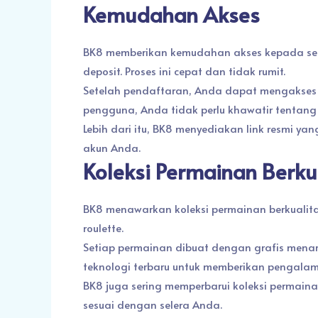
Kemudahan Akses
BK8 memberikan kemudahan akses kepada s
deposit. Proses ini cepat dan tidak rumit.
Setelah pendaftaran, Anda dapat mengakses 
pengguna, Anda tidak perlu khawatir tentang n
Lebih dari itu, BK8 menyediakan link resmi
akun Anda.
Koleksi Permainan Berku
BK8 menawarkan koleksi permainan berkualitas
roulette.
Setiap permainan dibuat dengan grafis mena
teknologi terbaru untuk memberikan pengala
BK8 juga sering memperbarui koleksi permaina
sesuai dengan selera Anda.