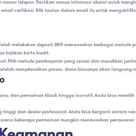
an nomor telepon. Pastikan semua informasi akurat untuk meng
email verifikasi. Klik tautan dalam email itu untuk mengaktifk
adalah melakukan deposit. BK8 menawarkan berbagai metod
au bahkan kartu kredit.
sit. Pilih metode pembayaran yang sesuai dan masukkan jumla
Setelah menyelesaikan proses, dana biasanya akan langsung 
no
no, dari permainan klasik hingga inovatif. Anda bisa memilih 
g tinggi dan dealer profesional. Anda bisa berganti antara ven
, karena beberapa permainan mungkin menawarkan penawaran m
n Keamanan