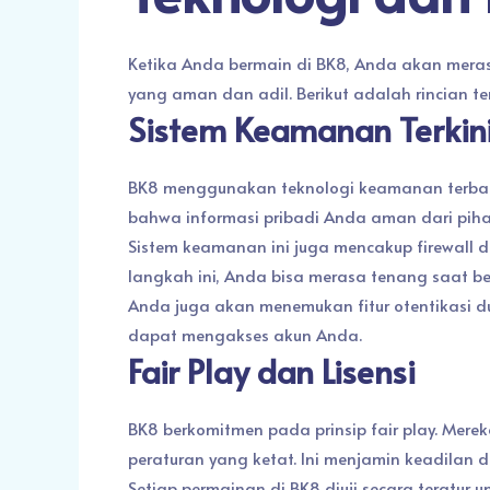
Ketika Anda bermain di BK8, Anda akan mera
yang aman dan adil. Berikut adalah rincian te
Sistem Keamanan Terkin
BK8 menggunakan teknologi keamanan terbaru
bahwa informasi pribadi Anda aman dari piha
Sistem keamanan ini juga mencakup firewall d
langkah ini, Anda bisa merasa tenang saat ber
Anda juga akan menemukan fitur otentikasi d
dapat mengakses akun Anda.
Fair Play dan Lisensi
BK8 berkomitmen pada prinsip fair play. Mere
peraturan yang ketat. Ini menjamin keadilan 
Setiap permainan di BK8 diuji secara teratur 