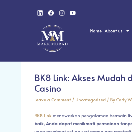
Skip
L
F
I
Y
to
i
a
n
o
content
n
c
s
u
k
e
t
t
Home
About us
e
b
a
u
d
o
g
b
i
o
r
e
n
k
a
m
Post
navigation
BK8 Link: Akses Mudah 
Casino
Leave a Comment
/
Uncategorized
/ By
Cody W
BK8 Link
menawarkan pengalaman bermain live
baik, Anda dapat menikmati permainan tanp
yang membuat setiap sesi permainan menjad