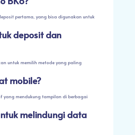
no BK8?
posit pertama, yang bisa digunakan untuk
uk deposit dan
ikan untuk memilih metode yang paling
at mobile?
sif yang mendukung tampilan di berbagai
ntuk melindungi data