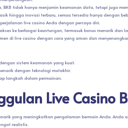
ia, BK8 tidak hanya menjamin keamanan data, tetapi juga me
asik hingga inovasi terbaru, semua tersedia hanya dengan b
erjalanan live casino Anda dengan percaya diri.
akses ke berbagai keuntungan, termasuk bonus menarik dan l
en di live casino dengan cara yang aman dan menyenangka
 dengan sistem keamanan yang kuat.
narik dengan teknologi mutakhir.
ap langkah dalam permainan.
ggulan Live Casino 
 menarik yang meningkatkan pengalaman bermain Anda. Anda 
at realistis.