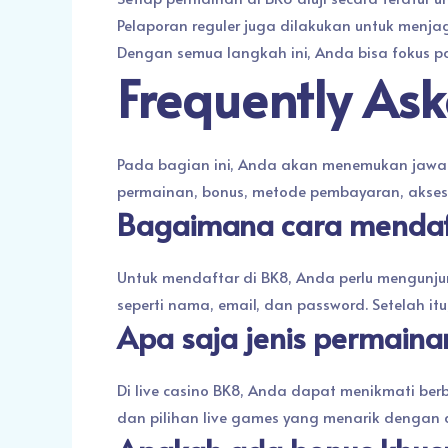
Pelaporan reguler juga dilakukan untuk menj
Dengan semua langkah ini, Anda bisa fokus 
Frequently As
Pada bagian ini, Anda akan menemukan jawaba
permainan, bonus, metode pembayaran, akses
Bagaimana cara mendafta
Untuk mendaftar di BK8, Anda perlu mengunjun
seperti nama, email, dan password. Setelah i
Apa saja jenis permaina
Di live casino BK8, Anda dapat menikmati berba
dan pilihan live games yang menarik dengan d