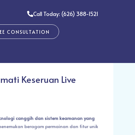
Call Today: (626) 388-1521
REE CONSULTATION
mati Keseruan Live
knologi canggih dan sistem keamanan yang
enemukan beragam permainan dan fitur unik