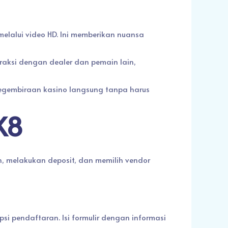
elalui video HD. Ini memberikan nuansa
raksi dengan dealer dan pemain lain,
kegembiraan kasino langsung tanpa harus
K8
, melakukan deposit, dan memilih vendor
i pendaftaran. Isi formulir dengan informasi