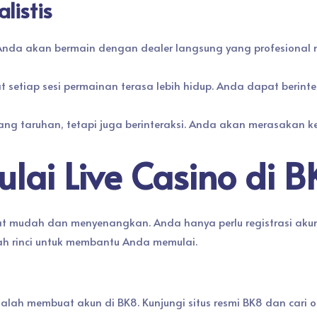
listis
 Anda akan bermain dengan dealer langsung yang profesional m
 setiap sesi permainan terasa lebih hidup. Anda dapat berinte
tang taruhan, tetapi juga berinteraksi. Anda akan merasakan 
ai Live Casino di B
t mudah dan menyenangkan. Anda hanya perlu registrasi akun
ah rinci untuk membantu Anda memulai.
ah membuat akun di BK8. Kunjungi situs resmi BK8 dan cari ops